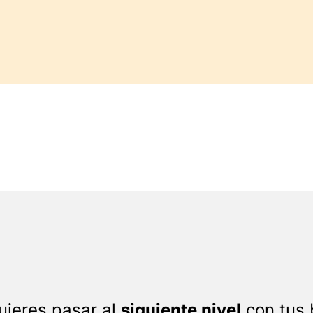
uieres pasar al
siguiente nivel
con tus 