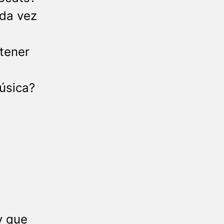
da vez
 tener
úsica?
y que