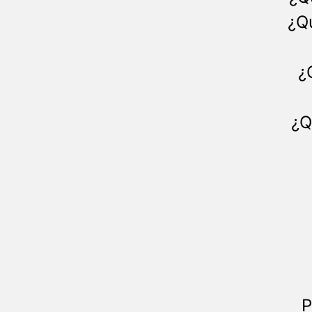
¿Qu
¿
¿Q
P