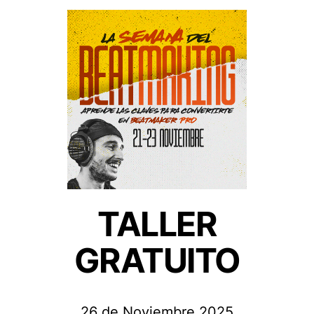
Kuoka
Blog
Sobre mí
Contacto
Servicios
Custom Beats
Mezcla & Mástering
TALLER
Precios
GRATUITO
Empresa
Política de privacidad
26 de Noviembre 2025