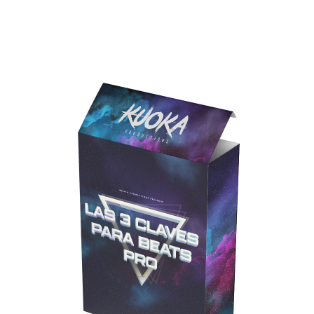
Kuoka
Blog
Sobre mí
Contacto
Servicios
Custom Beats
Mezcla & Mástering
Precios
Empresa
Política de privacidad