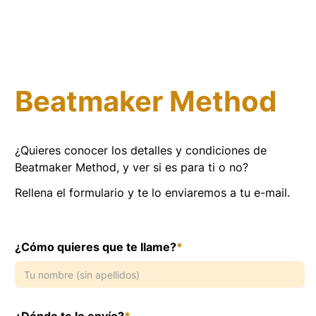
Kuoka
Blog
Sobre mí
Beatmaker Method
Contacto
Servicios
¿Quieres conocer los detalles y condiciones de
Beatmaker Method, y ver si es para ti o no?
Custom Beats
Rellena el formulario y te lo enviaremos a tu e-mail.
Mezcla & Mástering
Precios
¿Cómo quieres que te llame?
*
Empresa
Política de privacidad